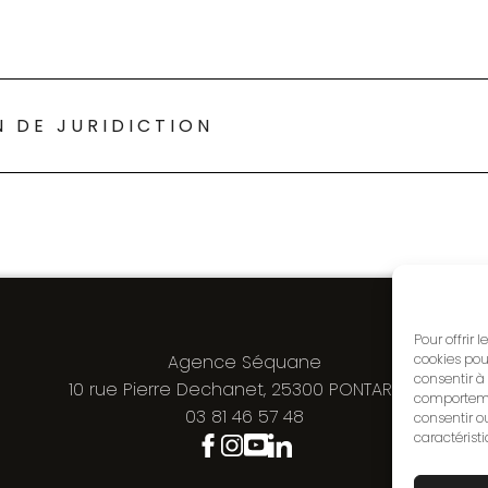
N DE JURIDICTION
Pour offrir 
Agence Séquane
cookies pou
consentir à
10 rue Pierre Dechanet, 25300 PONTARLIER
comportemen
03 81 46 57 48
consentir o
caractéristi